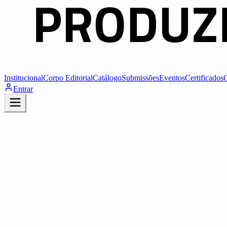
Institucional
Corpo Editorial
Catálogo
Submissões
Eventos
Certificados
Entrar
...
Pesquisadores
...
Publicações